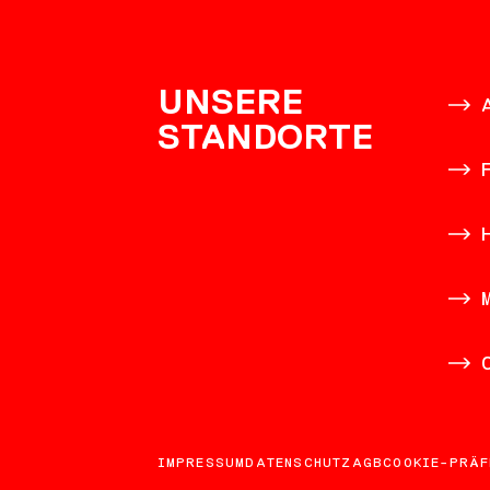
KONTAK
UNSERE
STANDORTE
IMPRESSUM
DATENSCHUTZ
AGB
COOKIE-PRÄF