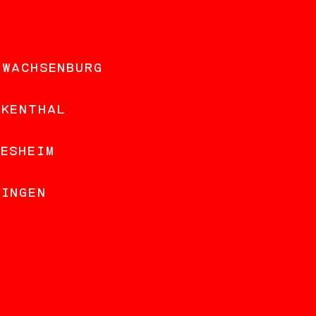
 WACHSENBURG
NKENTHAL
DESHEIM
LINGEN