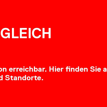
NG
GLEICH
RE
 erreichbar. Hier finden Sie a
d Standorte.
OADS