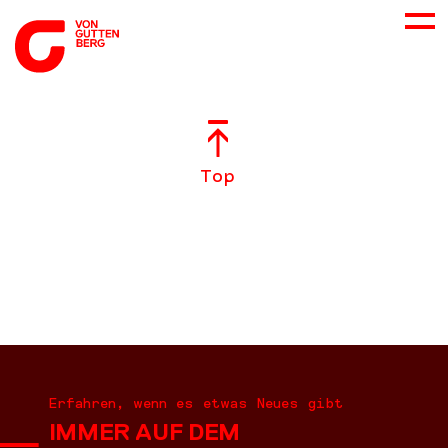
ÜBER UNS
Top
NEUES
LEISTUNGEN
BERATUNG
KARRIERE
Erfahren, wenn es etwas Neues gibt
IMMER AUF DEM