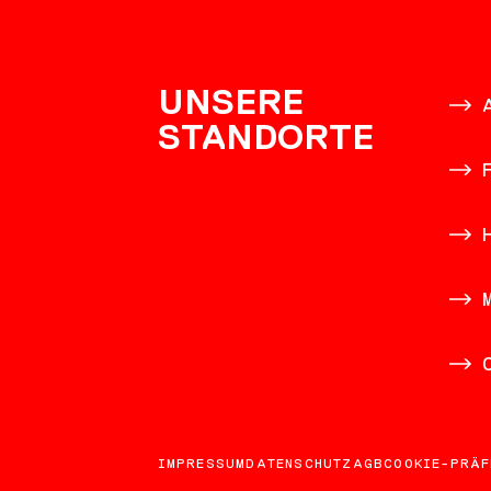
KONTAK
UNSERE
STANDORTE
IMPRESSUM
DATENSCHUTZ
AGB
COOKIE-PRÄF