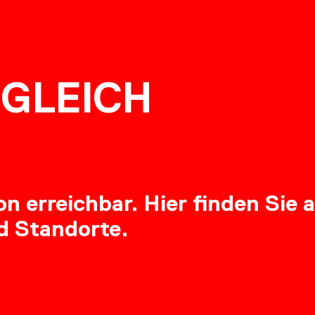
NG
GLEICH
RE
 erreichbar. Hier finden Sie a
d Standorte.
OADS