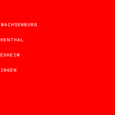
 WACHSENBURG
NKENTHAL
DESHEIM
LINGEN