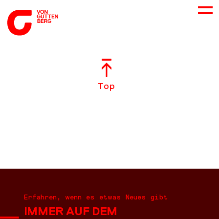
ÜBER UNS
Top
NEUES
LEISTUNGEN
BERATUNG
KARRIERE
Erfahren, wenn es etwas Neues gibt
IMMER AUF DEM