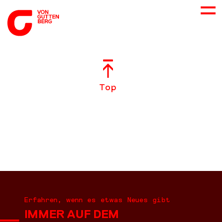
ÜBER UNS
Top
NEUES
LEISTUNGEN
BERATUNG
KARRIERE
Erfahren, wenn es etwas Neues gibt
IMMER AUF DEM