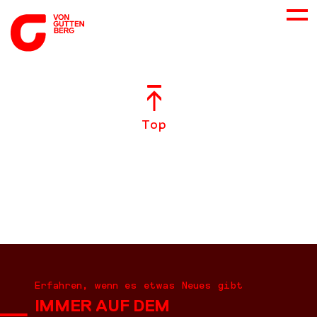
ÜBER UNS
Top
NEUES
LEISTUNGEN
BERATUNG
KARRIERE
Erfahren, wenn es etwas Neues gibt
IMMER AUF DEM