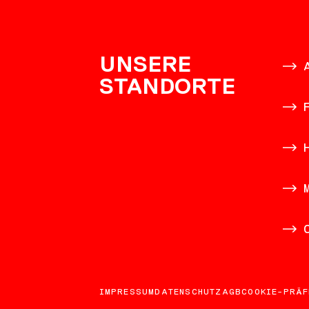
KONTAK
UNSERE
STANDORTE
IMPRESSUM
DATENSCHUTZ
AGB
COOKIE-PRÄF