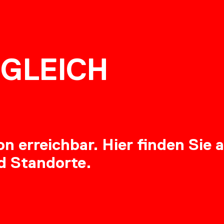
NG
GLEICH
RE
 erreichbar. Hier finden Sie a
d Standorte.
OADS