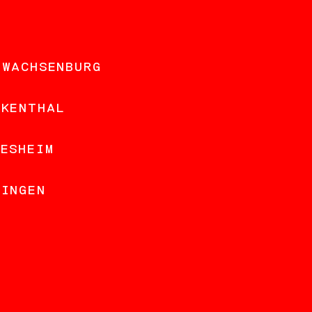
 WACHSENBURG
NKENTHAL
DESHEIM
LINGEN