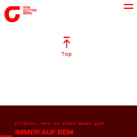
ÜBER UNS
Top
NEUES
LEISTUNGEN
BERATUNG
KARRIERE
Erfahren, wenn es etwas Neues gibt
IMMER AUF DEM