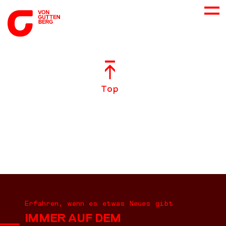
ÜBER UNS
Top
NEUES
LEISTUNGEN
BERATUNG
KARRIERE
Erfahren, wenn es etwas Neues gibt
IMMER AUF DEM