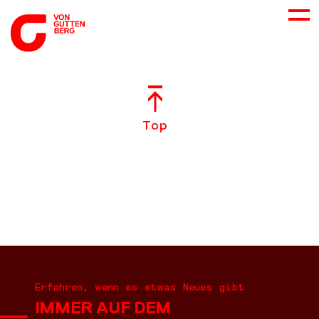
ÜBER UNS
Top
NEUES
LEISTUNGEN
BERATUNG
KARRIERE
Erfahren, wenn es etwas Neues gibt
IMMER AUF DEM