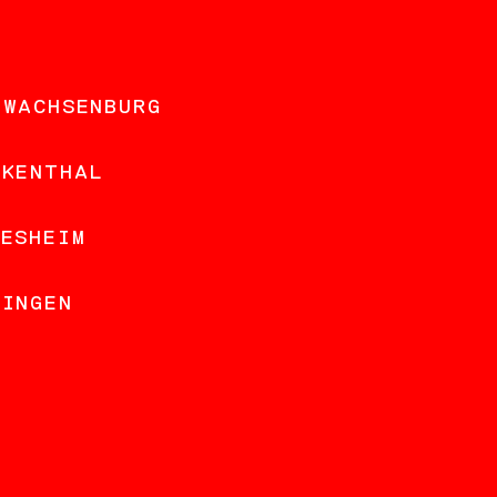
 WACHSENBURG
NKENTHAL
DESHEIM
LINGEN