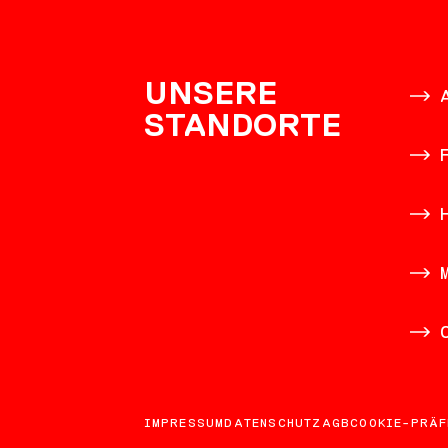
KONTAK
UNSERE
STANDORTE
IMPRESSUM
DATENSCHUTZ
AGB
COOKIE-PRÄF