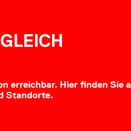
NG
GLEICH
RE
 erreichbar. Hier finden Sie a
d Standorte.
OADS