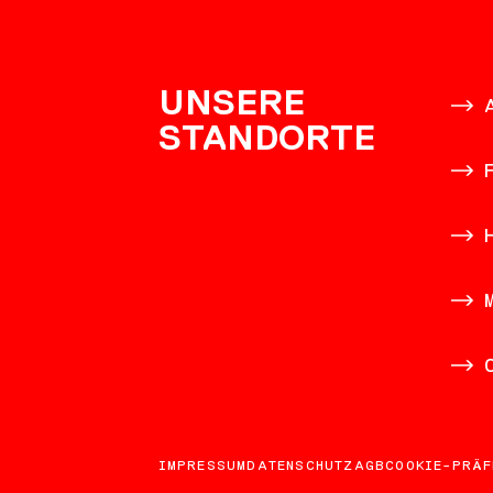
KONTAK
UNSERE
STANDORTE
IMPRESSUM
DATENSCHUTZ
AGB
COOKIE-PRÄF