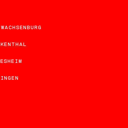
 WACHSENBURG
NKENTHAL
DESHEIM
LINGEN