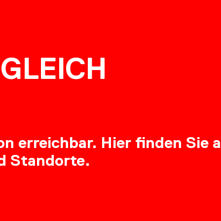
NG
GLEICH
RE
 erreichbar. Hier finden Sie a
d Standorte.
OADS