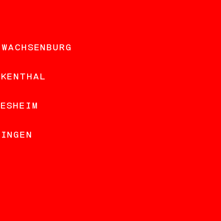
 WACHSENBURG
NKENTHAL
DESHEIM
LINGEN