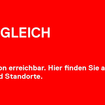
NG
GLEICH
RE
 erreichbar. Hier finden Sie a
d Standorte.
OADS