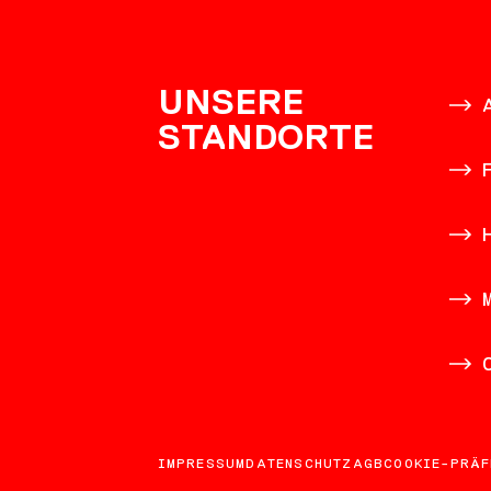
KONTAK
UNSERE
STANDORTE
IMPRESSUM
DATENSCHUTZ
AGB
COOKIE-PRÄF