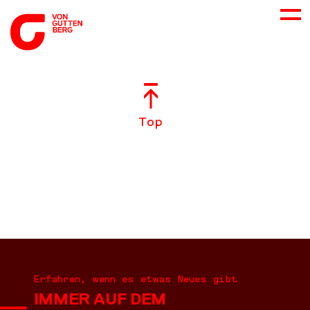
ÜBER UNS
Top
NEUES
LEISTUNGEN
BERATUNG
KARRIERE
Erfahren, wenn es etwas Neues gibt
IMMER AUF DEM