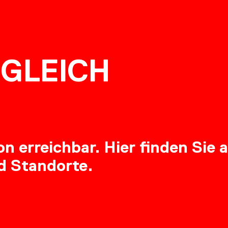
NG
GLEICH
RE
 erreichbar. Hier finden Sie a
d Standorte.
OADS