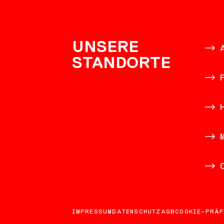
KONTAK
UNSERE
STANDORTE
IMPRESSUM
DATENSCHUTZ
AGB
COOKIE-PRÄF