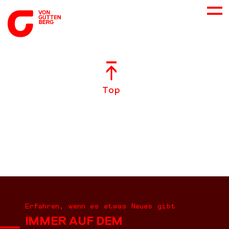
ÜBER UNS
Top
NEUES
LEISTUNGEN
BERATUNG
KARRIERE
Erfahren, wenn es etwas Neues gibt
IMMER AUF DEM