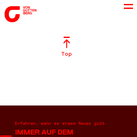
ÜBER UNS
Top
NEUES
LEISTUNGEN
BERATUNG
KARRIERE
Erfahren, wenn es etwas Neues gibt
IMMER AUF DEM