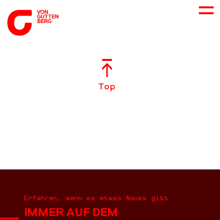
ÜBER UNS
Top
NEUES
LEISTUNGEN
BERATUNG
KARRIERE
Erfahren, wenn es etwas Neues gibt
IMMER AUF DEM