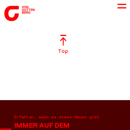
ÜBER UNS
Top
NEUES
LEISTUNGEN
BERATUNG
KARRIERE
Erfahren, wenn es etwas Neues gibt
IMMER AUF DEM