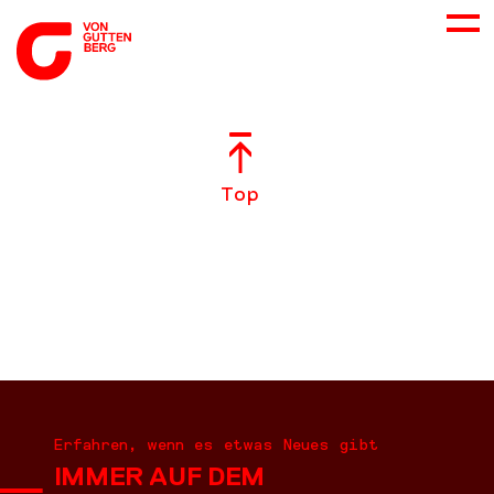
ÜBER UNS
Top
NEUES
LEISTUNGEN
BERATUNG
KARRIERE
Erfahren, wenn es etwas Neues gibt
IMMER AUF DEM