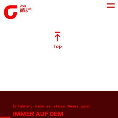
ÜBER UNS
Top
NEUES
LEISTUNGEN
BERATUNG
KARRIERE
Erfahren, wenn es etwas Neues gibt
IMMER AUF DEM