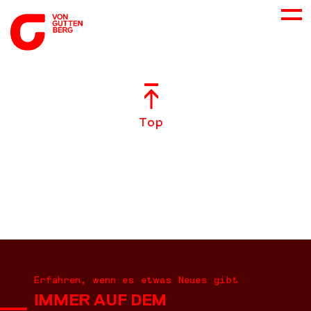
ÜBER UNS
Top
NEUES
LEISTUNGEN
BERATUNG
KARRIERE
Erfahren, wenn es etwas Neues gibt
IMMER AUF DEM