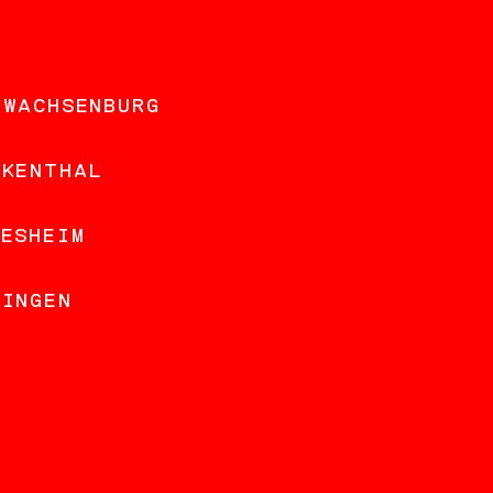
 WACHSENBURG
NKENTHAL
DESHEIM
LINGEN