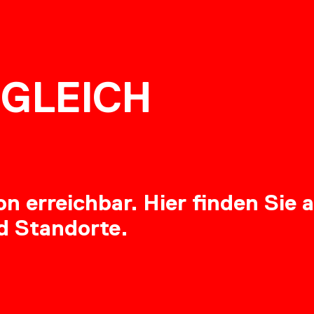
NG
GLEICH
RE
 erreichbar. Hier finden Sie a
d Standorte.
OADS