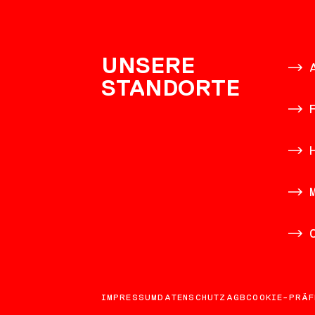
KONTAK
UNSERE
STANDORTE
IMPRESSUM
DATENSCHUTZ
AGB
COOKIE-PRÄF