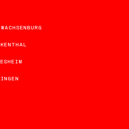
 WACHSENBURG
NKENTHAL
DESHEIM
LINGEN