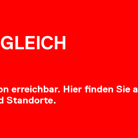
NG
GLEICH
RE
 erreichbar. Hier finden Sie a
d Standorte.
OADS