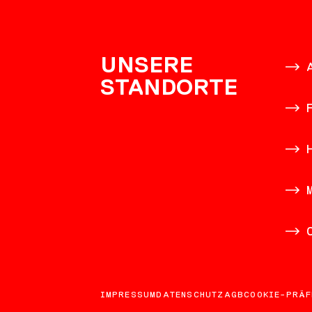
KONTAK
UNSERE
STANDORTE
IMPRESSUM
DATENSCHUTZ
AGB
COOKIE-PRÄF