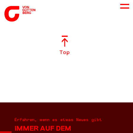
ÜBER UNS
Top
NEUES
LEISTUNGEN
BERATUNG
KARRIERE
Erfahren, wenn es etwas Neues gibt
IMMER AUF DEM