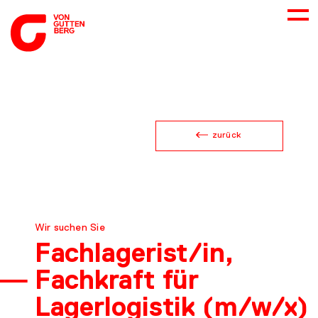
ÜBER UNS
zurück
NEUES
LEISTUNGEN
Wir suchen Sie
BERATUNG
Fachlage­rist/in,
Fachkraft für
KARRIERE
Lagerlogistik (m/w/x)