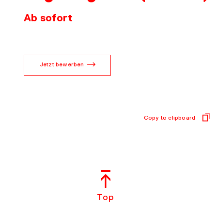
DOWNLOADS
Ab sofort
KONTAKT
Jetzt bewerben
Copy to clipboard
Top